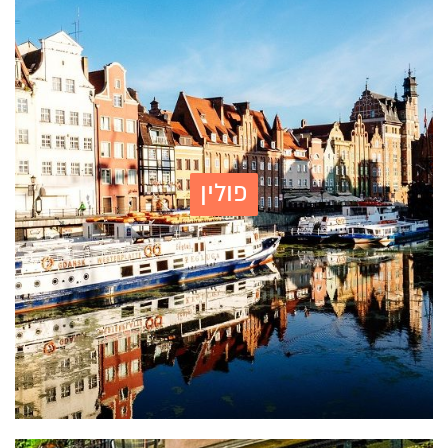
פולין