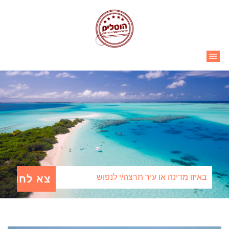
Ski
t
conten
|||
Search for: