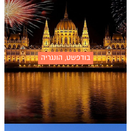
בודפשט, הונגריה