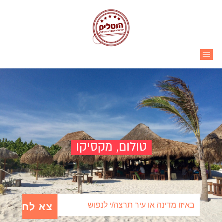
Ski
t
conten
|||
טולום, מקסיקו
Search for: